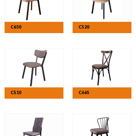
C650
C520
C510
C665