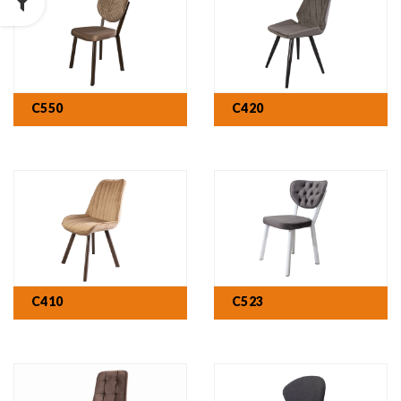
C550
C420
C410
C523