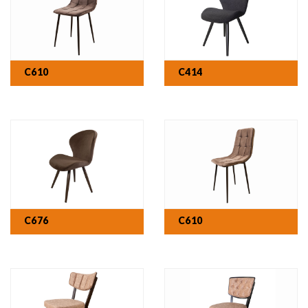
C610
C414
C676
C610