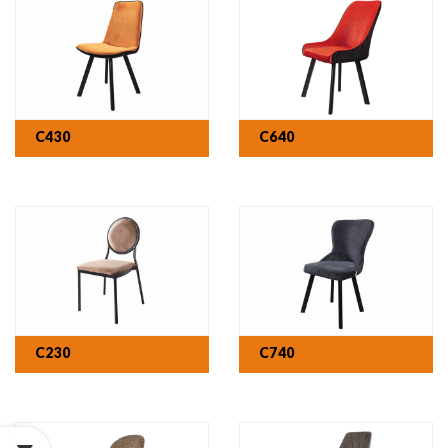
C430
C640
C230
C740