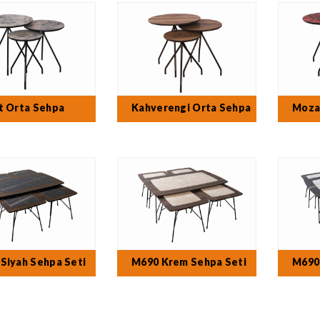
t Orta Sehpa
Kahverengi Orta Sehpa
Moza
Siyah Sehpa Seti
M690 Krem Sehpa Seti
M690 