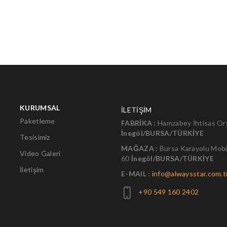
KURUMSAL
İLETİŞİM
Paketleme
FABRİKA :
Hamzabey İhtisas Org
İnegöl/BURSA/TÜRKİYE
Tesisimiz
MAĞAZA :
Bursa Karayolu Mobi
Video Galeri
60
İnegöl/BURSA/TÜRKİYE
İletişim
E-MAIL :
info@alwaysstar.com.t
+90 549 160 2402