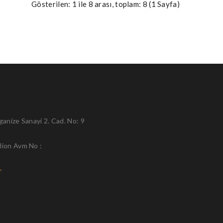
Gösterilen: 1 ile 8 arası, toplam: 8 (1 Sayfa)
anize Sanayi 2. Cad. No: 9
lion Avm No :
r