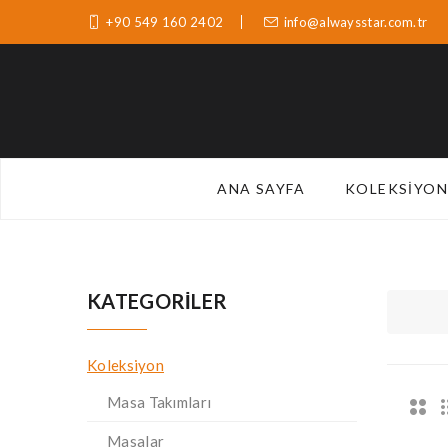
+90 549 160 2402
info@alwaysstar.com.tr
ANA SAYFA
KOLEKSIYON
KATEGORILER
Koleksiyon
Masa Takımları
Masalar