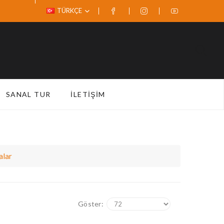
TÜRKÇE
SANAL TUR
İLETIŞIM
alar
Göster: