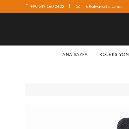
+90 549 160 2402
info@alwaysstar.com.tr
ANA SAYFA
KOLEKSIYON