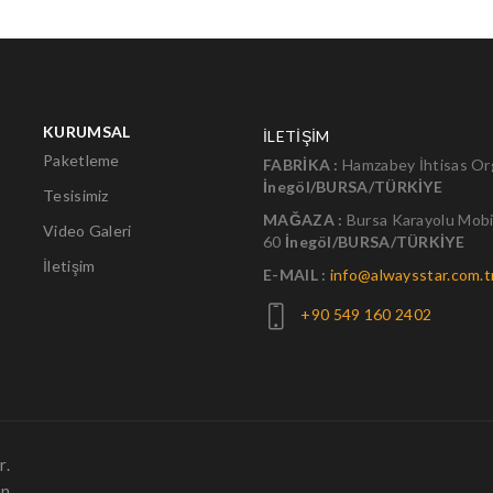
KURUMSAL
İLETİŞİM
Paketleme
FABRİKA :
Hamzabey İhtisas Org
İnegöl/BURSA/TÜRKİYE
Tesisimiz
MAĞAZA :
Bursa Karayolu Mobi
Video Galeri
60
İnegöl/BURSA/TÜRKİYE
İletişim
E-MAIL :
info@alwaysstar.com.t
+90 549 160 2402
r.
yn