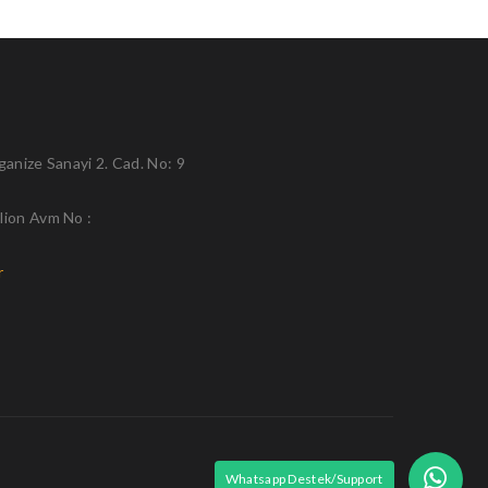
anize Sanayi 2. Cad. No: 9
lion Avm No :
r
Whatsapp Destek/Support