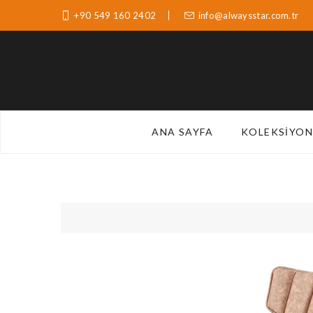
+90 549 160 2402
info@alwaysstar.com.tr
ANA SAYFA
KOLEKSIYON