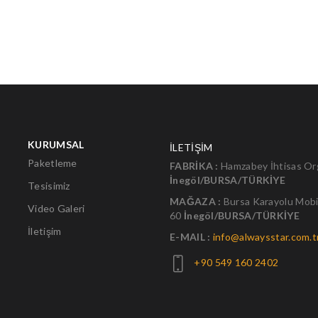
KURUMSAL
İLETİŞİM
Paketleme
FABRİKA :
Hamzabey İhtisas Org
İnegöl/BURSA/TÜRKİYE
Tesisimiz
MAĞAZA :
Bursa Karayolu Mobi
Video Galeri
60
İnegöl/BURSA/TÜRKİYE
İletişim
E-MAIL :
info@alwaysstar.com.t
+90 549 160 2402