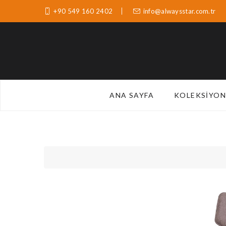
+90 549 160 2402
info@alwaysstar.com.tr
ANA SAYFA
KOLEKSIYON