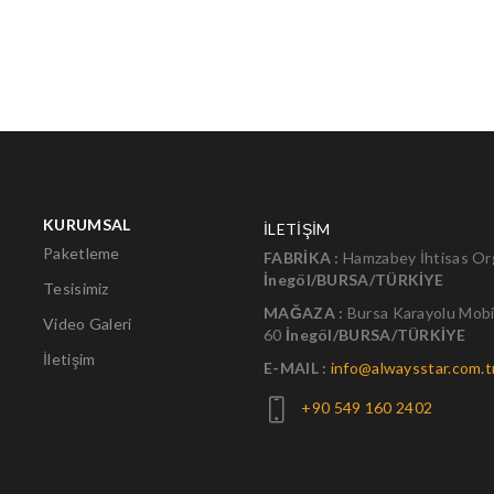
KURUMSAL
İLETİŞİM
Paketleme
FABRİKA :
Hamzabey İhtisas Org
İnegöl/BURSA/TÜRKİYE
Tesisimiz
MAĞAZA :
Bursa Karayolu Mobi
Video Galeri
60
İnegöl/BURSA/TÜRKİYE
İletişim
E-MAIL :
info@alwaysstar.com.t
+90 549 160 2402